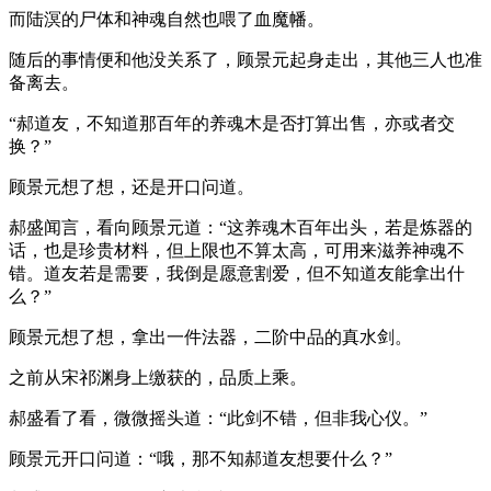
而陆溟的尸体和神魂自然也喂了血魔幡。
随后的事情便和他没关系了，顾景元起身走出，其他三人也准
备离去。
“郝道友，不知道那百年的养魂木是否打算出售，亦或者交
换？”
顾景元想了想，还是开口问道。
郝盛闻言，看向顾景元道：“这养魂木百年出头，若是炼器的
话，也是珍贵材料，但上限也不算太高，可用来滋养神魂不
错。道友若是需要，我倒是愿意割爱，但不知道友能拿出什
么？”
顾景元想了想，拿出一件法器，二阶中品的真水剑。
之前从宋祁渊身上缴获的，品质上乘。
郝盛看了看，微微摇头道：“此剑不错，但非我心仪。”
顾景元开口问道：“哦，那不知郝道友想要什么？”