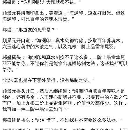
郝盛道：“你刚刚那方大印就很不错。”
顾景元将海渊印拿出，笑着道：“海渊印，道友好眼光。但这
海渊印，可比百年的养魂木珍贵。”
郝盛：“那道友的意思是？”
顾景元开口道：“海渊印，真水剑都给你，换取百年养魂木，
六玉迷心葫中的六欲之气，以及九根二阶上品雷隼尾羽。”
郝盛摇头：“海渊印和真水剑换不了这么多，二阶上品雷隼尾
羽不能给你，不过你若是能拿出魂幡炼制之法，这些我都可以
给你。”
“此法器也是在下意外所得，没有炼制之法。”
顾景元摇头开口，然后又继续道：“海渊印换取百年养魂木是
够的，还有多余，六玉迷心葫我并不要，只要其中的六欲之气
而已，加上九根二阶上品雷隼尾羽，价值也没高多少。这样，
我再加一件二阶中品法器如何？”
郝盛还是摇头：“那可惜了，不过我并不需要这么多法器。”