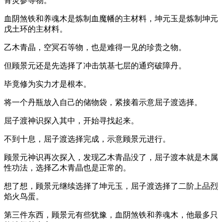
骨灵参等物。
血阴煞铁和养魂木是炼制血魔幡的主材料，坤元玉是炼制坤元
戊土环的主材料。
乙木青晶，空冥石等物，也是难得一见的珍贵之物。
但顾景元还是先选择了冲击筑基七层的通窍破障丹。
毕竟修为实力才是根本。
将一个丹瓶放入自己的储物袋，紧接着示意屈子渡选择。
屈子渡神识探入其中，开始寻找起来。
不到十息，屈子渡选择完成，示意顾景元进行。
顾景元神识再次探入，发现乙木青晶没了，屈子渡本就是木属
性功法，选择乙木青晶也是正常的。
想了想，顾景元继续选择了坤元玉，屈子渡选择了二阶上品烈
焰火鸟蛋。
第三件东西，顾景元有些犹豫，血阴煞铁和养魂木，他最多只