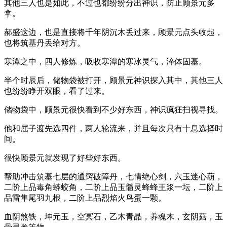
其他三人也是如此，不过也都纷纷分出神识，防止顾景元多
拿。
郝盛这边，也是直接将千年阴沉木丢过来，顾景元点头收起，
也将筑基丹丢给对方。
寒潭之中，四人修炼，吸收寒潭的寒冰灵气，淬体固基。
半个时辰后，储物袋被打开，顾景元神识探入其中，其他三人
也纷纷睁开双眼，看了过来。
储物袋中，顾景元很快看到不少好东西，神识疯狂扫视寻找。
他和屈子渡先选四件，两人轮流来，并且每次只有十息选择时
间。
很快顾景元就发现了好些好东西。
帮助冲击筑基七层的通窍破障丹，七情绝心剑，六玉迷心葫，
二阶上品毒角蟒蛟角，二阶上品玉髓灵蜂蜂王浆一坛，二阶上
品雷隼尾羽九根，二阶上品烈焰火鸟蛋一颗。
血阴煞铁，坤元玉，空冥石，乙木青晶，养魂木，玄阴菇，玉