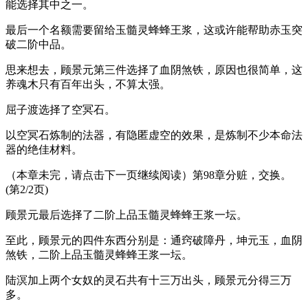
能选择其中之一。
最后一个名额需要留给玉髓灵蜂蜂王浆，这或许能帮助赤玉突
破二阶中品。
思来想去，顾景元第三件选择了血阴煞铁，原因也很简单，这
养魂木只有百年出头，不算太强。
屈子渡选择了空冥石。
以空冥石炼制的法器，有隐匿虚空的效果，是炼制不少本命法
器的绝佳材料。
（本章未完，请点击下一页继续阅读）第98章分赃，交换。
(第2/2页)
顾景元最后选择了二阶上品玉髓灵蜂蜂王浆一坛。
至此，顾景元的四件东西分别是：通窍破障丹，坤元玉，血阴
煞铁，二阶上品玉髓灵蜂蜂王浆一坛。
陆溟加上两个女奴的灵石共有十三万出头，顾景元分得三万
多。