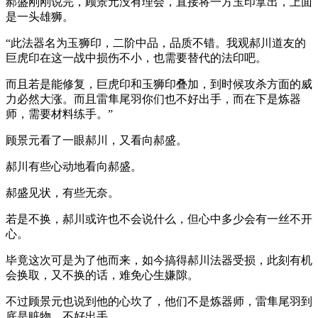
郝盛刚刚说完，顾景元没有理会，直接将一方玉印拿出，上面
是一头雄狮。
“此法器名为玉狮印，二阶中品，品质不错。我观郝川道友的
巨虎印在这一战中损伤不小，也需要替代的法印吧。
而且若是能修复，巨虎印和玉狮印叠加，到时候攻杀方面的威
力必然大涨。而且雷隼尾羽你们也不好出手，而在下是炼器
师，需要材料练手。”
顾景元看了一眼郝川，又看向郝盛。
郝川有些心动地看向郝盛。
郝盛见状，有些无奈。
若是不换，郝川或许也不会说什么，但心中多少会有一丝不开
心。
毕竟这次可是为了他而来，如今搞得郝川法器受损，此刻有机
会换取，又不换的话，难免心生嫌隙。
不过顾景元也说到他的心坎了，他们不是炼器师，雷隼尾羽到
底是赃物，不好出手。