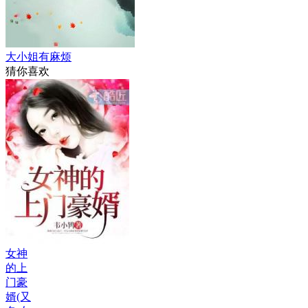
大小姐有麻烦
猜你喜欢
女神
的上
门豪
婿(又