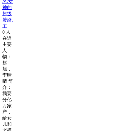
名:女
神的
超级
赘婿,
主
0
人
在追
主要
人
物：
赵
旭，
李晴
晴 简
介：
我要
分亿
万家
产，
给女
儿和
老婆