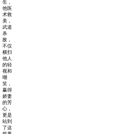
生，
他医
术救
美，
武道
杀
敌，
不仅
横扫
他人
的轻
视和
嘲
笑，
赢得
娇妻
的芳
心，
更是
站到
了这
世界