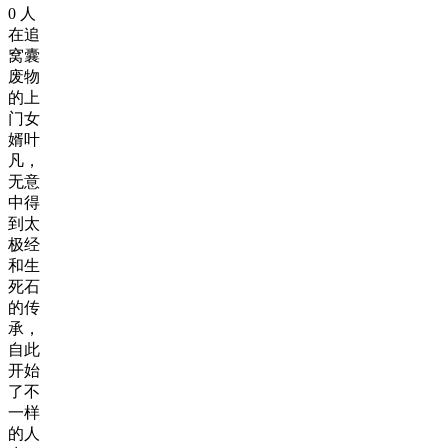
0
人
在追
窝囊
废物
的上
门女
婿叶
凡，
无意
中得
到太
极经
和生
死石
的传
承，
自此
开始
了不
一样
的人