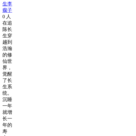
生李
瘸子
0
人
在追
陈长
生穿
越到
浩瀚
的修
仙世
界，
觉醒
了长
生系
统。
沉睡
一年
就增
长一
年的
寿