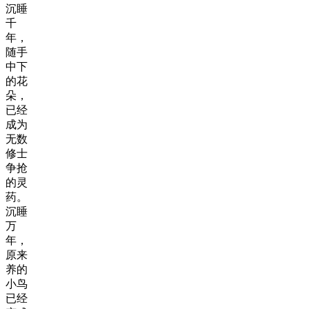
沉睡
千
年，
随手
中下
的花
朵，
已经
成为
无数
修士
争抢
的灵
药。
沉睡
万
年，
原来
养的
小鸟
已经