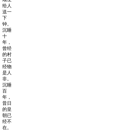
给人
送一
下
钟。
沉睡
十
年，
曾经
的村
子已
经物
是人
非。
沉睡
百
年，
昔日
的皇
朝已
经不
在。