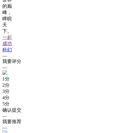
的巅
峰，
睥睨
天
下。
一起
成功
科幻
—
我要评分
—
1
分
2
分
3
分
4
分
5
分
确认提交
—
我要推荐
—