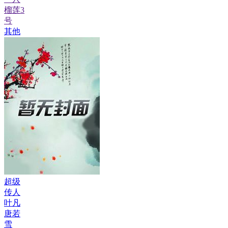
榴莲3
号
其他
超级
传人
叶凡
唐若
雪