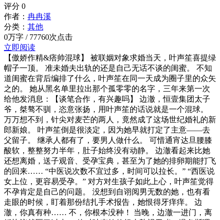
评分
0
作者：
冉冉溪
分类：
其他
0万字 / 77760次点击
立即阅读
【傲娇作精&痞帅混球】 被联姻对象求婚当天，叶声笙喜提绿
帽子一顶。 准未婚夫出轨的还是自己无话不谈的闺蜜。 不知
道闺蜜在背后编排了什么，叶声笙在同一天成为圈子里的众矢
之的。 她从黑名单里拉出那个孤零零的名字，三年来第一次
给他发消息：【谈笔合作，有兴趣吗】 边澈，恒壹集团太子
爷，桀骜不驯，恣意张扬，用叶声笙的话说就是一个混球。
万万想不到，针尖对麦芒的两人，竟然成了这场世纪婚礼的新
郎新娘。 叶声笙倒是很淡定，因为她早就打定了主意——去
父留子。 继承人都有了，要男人做什么。 可惜通宵达旦腰膝
酸软，整整努力半年，肚子始终没有动静。 边澈看起来比她
还想离婚，送子观音、受孕宝典，甚至为了她的排卵期能打飞
的回来…… “中医说次数不宜过多，时间可以拉长。” “西医说
女上位，更容易受孕。” 对方对生孩子如此上心，叶声笙觉得
不孕肯定是自己的问题。 没想到自诩阅男无数的她，也有看
走眼的时候，盯着那份结扎手术报告，她恨得牙痒痒。 边
澈，你真有种…… 不，你根本没种！ 当晚，边澈一进门，离