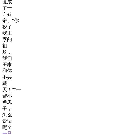
变成
了一
方妖
帝。“你
挖了
我王
家的
祖
坟，
我们
王家
和你
不共
戴
天！”“一
帮小
兔崽
子，
怎么
说话
呢？
一只