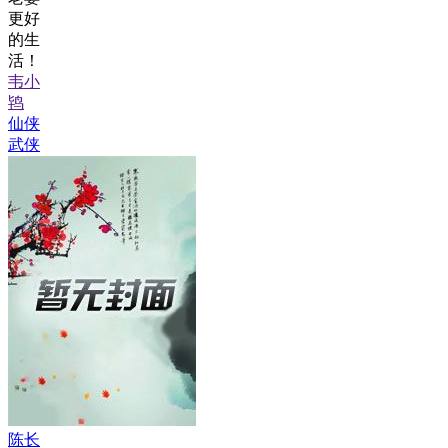
更好
的生
活！
韦小
鸨
仙侠
武侠
陈长