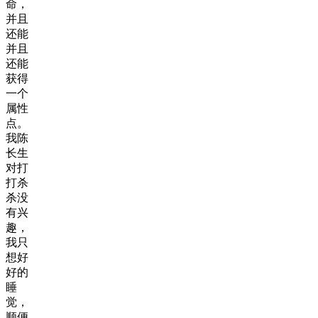
命，
并且
还能
并且
还能
获得
一个
属性
点。
我陈
长生
对打
打杀
杀没
有兴
趣，
我只
想好
好的
睡
觉，
顺便