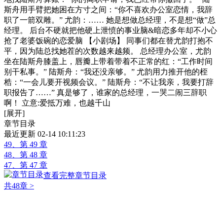
斯舟用手臂把她困在方寸之间：“你不喜欢办公室恋情，我辞
职了一箭双雕。” 尤韵：…… 她是想做总经理，不是想“做”总
经理。 后台不硬就把他硬上泄愤的事业脑&暗恋多年却不小心
抢了老婆饭碗的恋爱脑 【小剧场】 同事们都在替尤韵打抱不
平，因为陆总找她茬的次数越来越频。 总经理办公室，尤韵
坐在陆斯舟膝盖上，唇瓣上带着带着不正常的红：“工作时间
别干私事。” 陆斯舟：“我还没亲够。” 尤韵用力推开他的桎
梏：“一会儿要开视频会议。” 陆斯舟：“不让我亲，我要打辞
职报告了……” 真是够了，谁家的总经理，一哭二闹三辞职
啊！ 立意:爱抵万难，也越千山
[展开]
章节目录
最近更新 02-14 10:11:23
49、第 49 章
48、第 48 章
47、第 47 章
查看完整章节目录
共48章
>