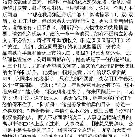
婚协议就砸了过来。 他对叶声笙的怒火熟视无睹，慢条斯理
地解开皮带，眼眸恣意浪荡。 “甩我的时候，你说一个男人不
玩两遍……” “现在我必须让你玩个够！” 阅读提示：1、双c双
洁，女主订过婚，但跟未婚夫无亲密行为 2、男女主非善男信
女，道德感有，但不多 3、剧情浮夸，人物性格均为剧情需
要，请勿代入现实 4、建议一章一章购买，如有不适请立刻弃
文，不必告知，请相互尊重 预收文《陆总又又又辞职了》求
个关注。 尤韵，这位同恩医疗的项目总监履历十分传奇——
靠着铁血手腕和新药上市的风口，职级升得比火箭还快。 总
经理临近退休，公司里面都在传，她会成是下一任的总经理。
可三个月后，尤韵的希望彻底落空，新来的总经理是陆氏集团
的太子爷陆斯舟。 他凭借一幅好皮囊，常年给娱乐版贡献
KPI，女同事们心都酥了，只有尤韵不买账，决定用工作卷死
这个“空降部队。 尤韵：“陆总，年度经营目标还有15%，您不
着急吗？” 陆斯舟：“我急得都住院了，你来照顾我一下。” 尤
韵：“对手公司送了唐夫人一条天价项链，明年大客户的订单
恐怕保不住了。” 陆斯舟：“这是苏黎世拍卖的目录，你选一
个喜欢的。” 卷着卷着，事情有点不对劲，她怎么成了公司审
批权最高的人。 两人不欢而散的次日，人事总监把陆斯舟的
离职申请在OA上发了过来。 人事总监：【陆总又要辞职，公
司是不是快要倒闭了？】 幽暗的安全通道内，尤韵面无表情
地找陆斯舟算账：“你的离职申请，我已经帮你撤回了。” 陆