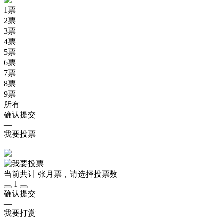
1
票
2
票
3
票
4
票
5
票
6
票
7
票
8
票
9
票
所有
确认提交
—
我要投票
—
当前共计
张月票，请选择投票数
1
确认提交
—
我要打赏
—