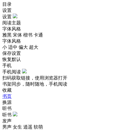
目录
设置
设置
阅读主题
字体风格
雅黑
宋体
楷书
卡通
字体风格
小
适中
偏大
超大
保存设置
恢复默认
手机
手机阅读
扫码获取链接，使用浏览器打开
书架同步，随时随地，手机阅读
收藏
书页
换源
听书
听书
发声
男声
女生
逍遥
软萌