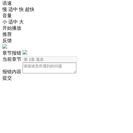
语速
慢
适中
快
超快
音量
小
适中
大
开始播放
推荐
反馈
章节报错
当前章节
报错内容
提交