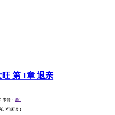
 第 1章 退亲
2
来源：
源1
站进行阅读！