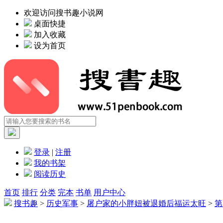
欢迎访问搜书趣小说网
桌面快捷
加入收藏
设为首页
登录
|
注册
我的书架
阅读历史
首页
排行
分类
完本
书单
用户中心
搜书趣
>
历史军事
>
屠户家的小胖妞被退婚后福运太旺
>
第