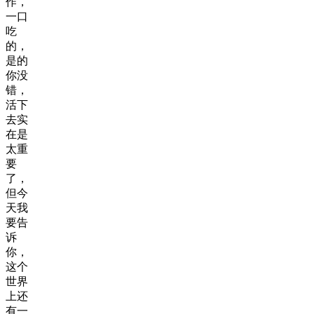
作，
一口
吃
的，
是的
你没
错，
活下
去实
在是
太重
要
了，
但今
天我
要告
诉
你，
这个
世界
上还
有一