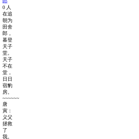
郎
0
人
在追
朝为
田舍
郎，
暮登
天子
堂。
天子
不在
堂，
日日
宿豹
房。
~~~~~~
唐
寅：
义父
拯救
了
我。