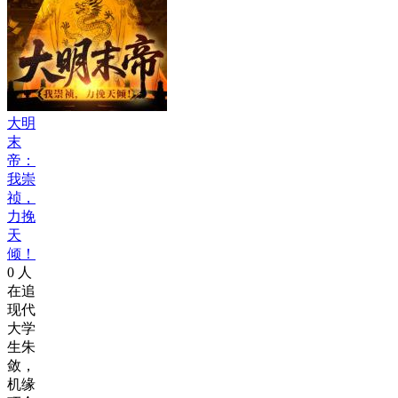
大明
末
帝：
我崇
祯，
力挽
天
倾！
0
人
在追
现代
大学
生朱
敛，
机缘