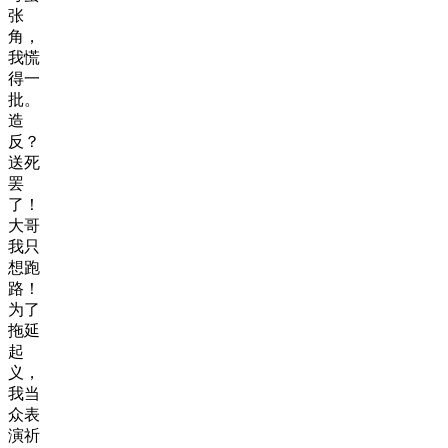
张
角，
我慌
得一
批。
造
反？
送死
罢
了！
大哥
我只
想跑
路！
为了
拖延
起
义，
我当
众表
演祈