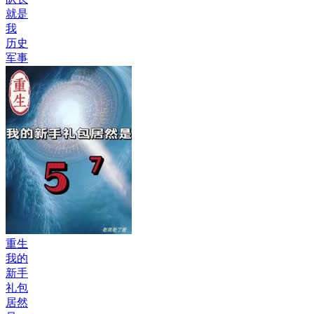
就是
我
历史
军事
重生
我的
新手
礼包
居然