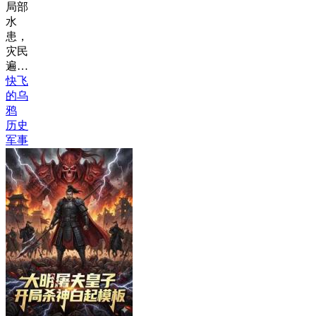
局部
水
患，
灾民
遍…
快飞
的乌
鸦
历史
军事