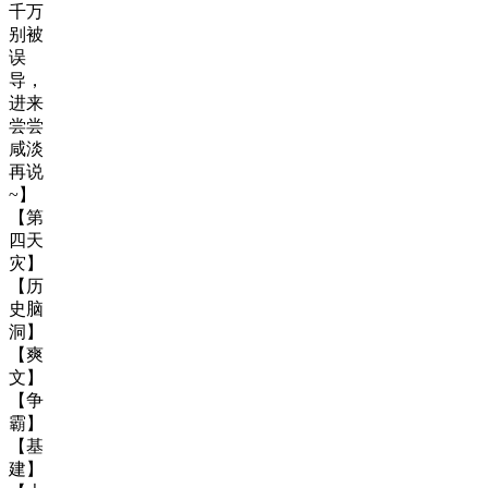
千万
别被
误
导，
进来
尝尝
咸淡
再说
~】
【第
四天
灾】
【历
史脑
洞】
【爽
文】
【争
霸】
【基
建】