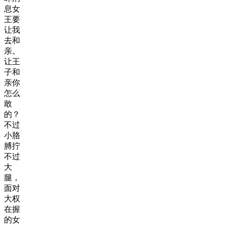
息女
王要
让我
去和
亲。
让王
子和
亲你
怎么
敢
的？
不过
小胳
膊拧
不过
大
腿，
面对
大权
在握
的女