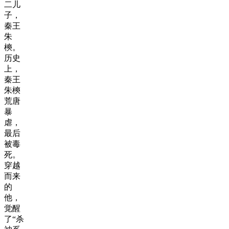
二儿
子，
秦王
朱
樉。
历史
上，
秦王
朱樉
荒唐
暴
虐，
最后
被毒
死。
穿越
而来
的
他，
觉醒
了“杀