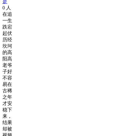
是
0
人
在追
一生
跌宕
起伏
历经
坎坷
的高
阳高
老爷
子好
不容
易在
古稀
之年
才安
稳下
来，
结果
却被
视频