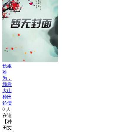
长姐
难
为，
我靠
大山
种田
还债
0
人
在追
【种
田文