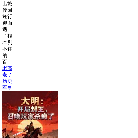
出城
便因
逆行
迎面
遇上
了根
本刹
不住
的
百…
老高
老了
历史
军事