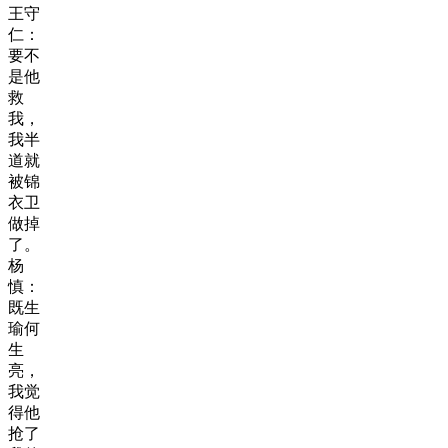
王守
仁：
要不
是他
救
我，
我半
道就
被锦
衣卫
做掉
了。
杨
慎：
既生
瑜何
生
亮，
我觉
得他
抢了