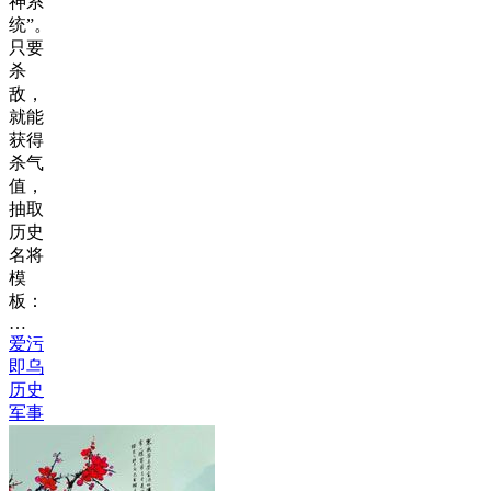
神系
统”。
只要
杀
敌，
就能
获得
杀气
值，
抽取
历史
名将
模
板：
…
爱污
即乌
历史
军事