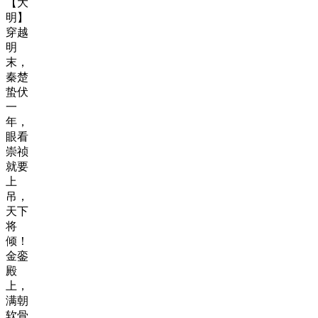
【大
明】
穿越
明
末，
秦楚
蛰伏
一
年，
眼看
崇祯
就要
上
吊，
天下
将
倾！
金銮
殿
上，
满朝
软骨