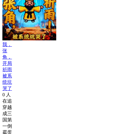
我，
张
角，
开局
祈雨
被系
统坑
哭了
0
人
在追
穿越
成三
国第
一倒
霉蛋