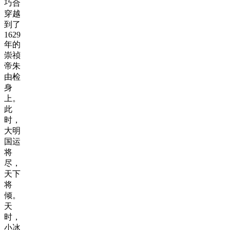
巧合
穿越
到了
1629
年的
崇祯
帝朱
由检
身
上。
此
时，
大明
国运
将
尽，
天下
将
倾。
天
时，
小冰