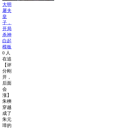
大明
屠夫
皇
子，
开局
杀神
白起
模板
0
人
在追
【评
分刚
开，
后面
会
涨】
朱樉
穿越
成了
朱元
璋的