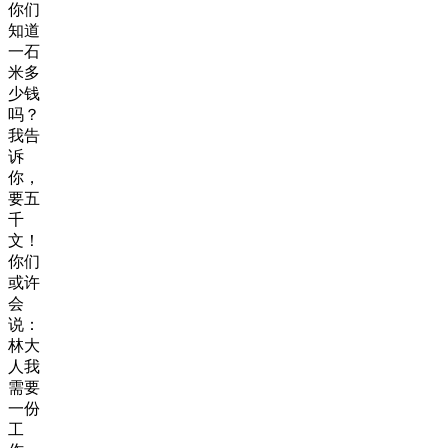
你们
知道
一石
米多
少钱
吗？
我告
诉
你，
要五
千
文！
你们
或许
会
说：
林大
人我
需要
一份
工