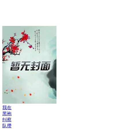
我在
黑袍
纠察
队攒