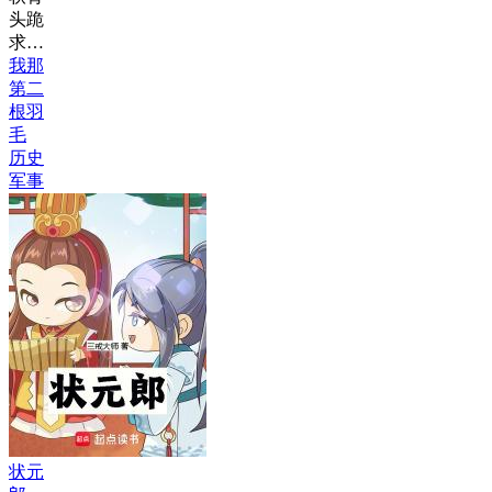
头跪
求…
我那
第二
根羽
毛
历史
军事
状元