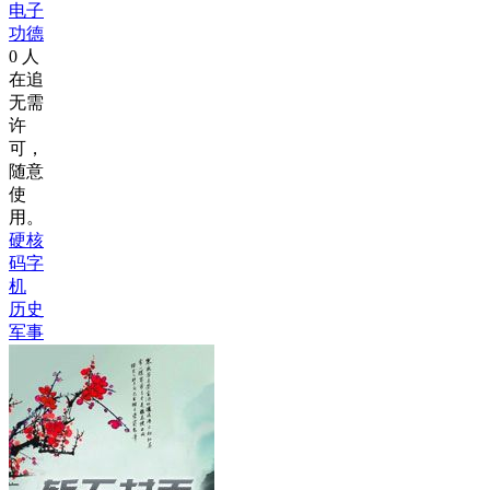
电子
功德
0
人
在追
无需
许
可，
随意
使
用。
硬核
码字
机
历史
军事