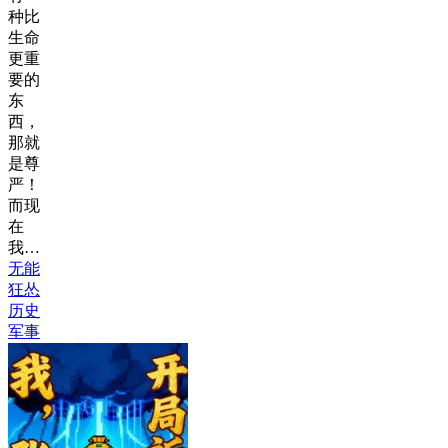
种比
生命
更重
要的
东
西，
那就
是尊
严！
而现
在
我…
无能
狂怂
历史
军事