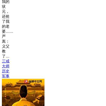
我的
状
元，
还抢
了我
的老
婆……
严
嵩：
义父
教
了…
三戒
大师
历史
军事