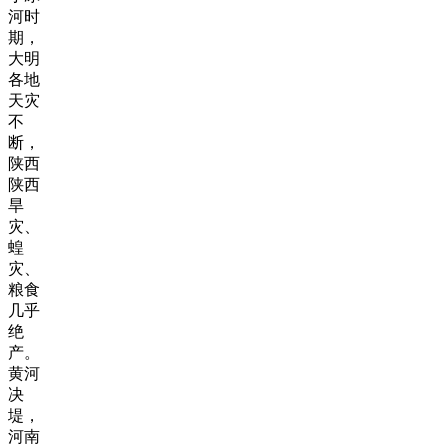
河时
期，
大明
各地
天灾
不
断，
陕西
陕西
旱
灾、
蝗
灾、
粮食
几乎
绝
产。
黄河
决
堤，
河南