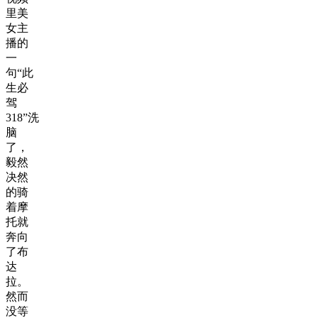
里美
女主
播的
一
句“此
生必
驾
318”洗
脑
了，
毅然
决然
的骑
着摩
托就
奔向
了布
达
拉。
然而
没等