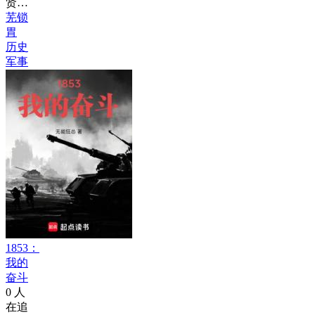
贤…
芜锁
胃
历史
军事
1853：
我的
奋斗
0
人
在追