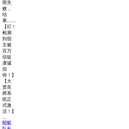
雨失
败，
结
果……
【叮！
检测
到宿
主被
百万
信徒
虔诚
信
仰！】
【大
贤良
师系
统正
式激
活！】
…
蜻蜓
队长