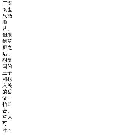
王李
寰也
只能
顺
从。
但来
到草
原之
后，
想复
国的
王子
和想
入关
的岳
父一
拍即
合。
草原
可
汗：