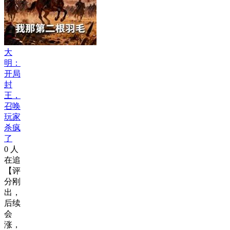
大
明：
开局
封
王，
召唤
玩家
杀疯
了
0
人
在追
【评
分刚
出，
后续
会
涨，