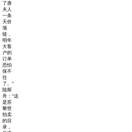
了唐
夫人
一条
天价
项
链，
明年
大客
户的
订单
恐怕
保不
住
了。”
陆斯
舟：“这
是苏
黎世
拍卖
的目
录，