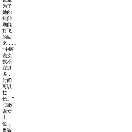
为了
她的
排卵
期能
打飞
的回
来……
“中医
说次
数不
宜过
多，
时间
可以
拉
长。”
“西医
说女
上
位，
更容