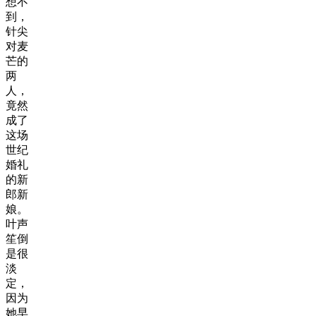
想不
到，
针尖
对麦
芒的
两
人，
竟然
成了
这场
世纪
婚礼
的新
郎新
娘。
叶声
笙倒
是很
淡
定，
因为
她早