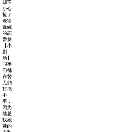
却不
小心
抢了
老婆
饭碗
的恋
爱脑
【小
剧
场】
同事
们都
在替
尤韵
打抱
不
平，
因为
陆总
找她
茬的