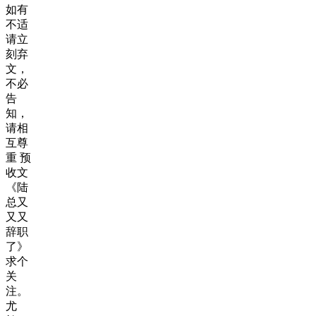
如有
不适
请立
刻弃
文，
不必
告
知，
请相
互尊
重 预
收文
《陆
总又
又又
辞职
了》
求个
关
注。
尤