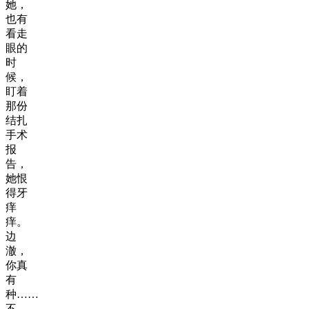
她，
也有
看走
眼的
时
候，
盯着
那份
结扎
手术
报
告，
她恨
得牙
痒
痒。
边
澈，
你真
有
种……
不，