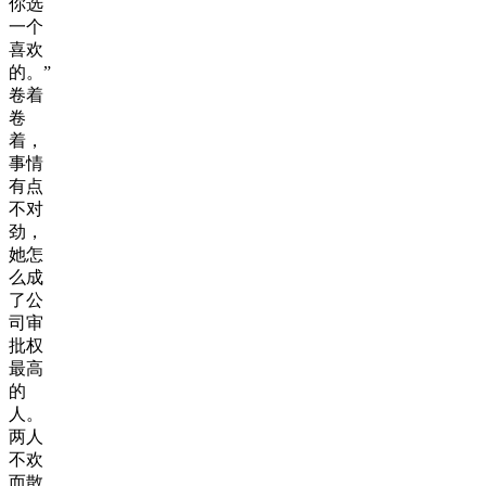
你选
一个
喜欢
的。”
卷着
卷
着，
事情
有点
不对
劲，
她怎
么成
了公
司审
批权
最高
的
人。
两人
不欢
而散