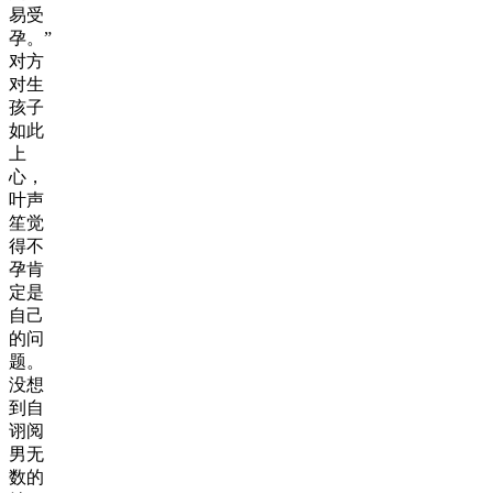
易受
孕。”
对方
对生
孩子
如此
上
心，
叶声
笙觉
得不
孕肯
定是
自己
的问
题。
没想
到自
诩阅
男无
数的