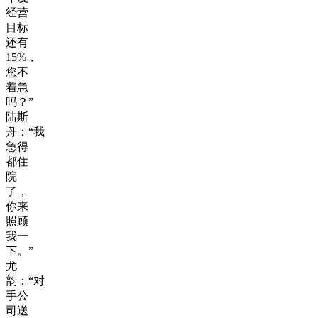
经营
目标
还有
15%，
您不
着急
吗？”
陆斯
舟：“我
急得
都住
院
了，
你来
照顾
我一
下。”
尤
韵：“对
手公
司送