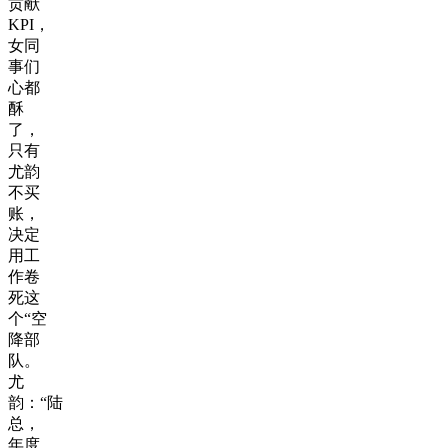
贡献
KPI，
女同
事们
心都
酥
了，
只有
尤韵
不买
账，
决定
用工
作卷
死这
个“空
降部
队。
尤
韵：“陆
总，
年度