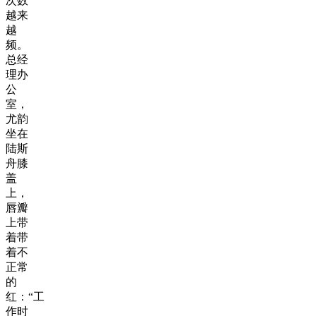
次数
越来
越
频。
总经
理办
公
室，
尤韵
坐在
陆斯
舟膝
盖
上，
唇瓣
上带
着带
着不
正常
的
红：“工
作时