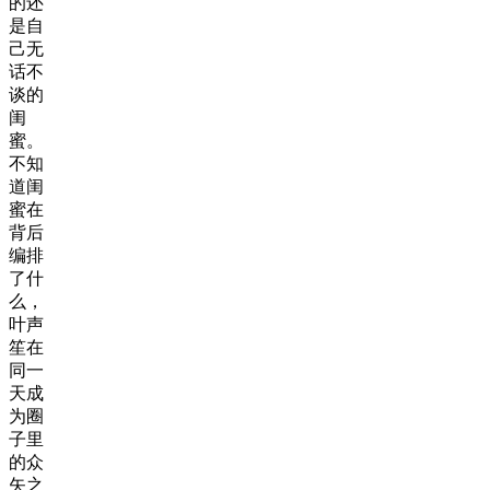
的还
是自
己无
话不
谈的
闺
蜜。
不知
道闺
蜜在
背后
编排
了什
么，
叶声
笙在
同一
天成
为圈
子里
的众
矢之