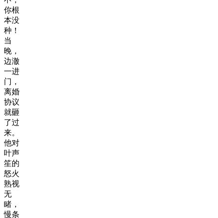
你根
本没
种！
当
晚，
边澈
一进
门，
离婚
协议
就砸
了过
来。
他对
叶声
笙的
怒火
熟视
无
睹，
慢条