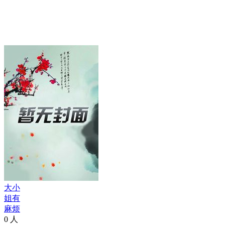
大小
姐有
麻烦
0
人