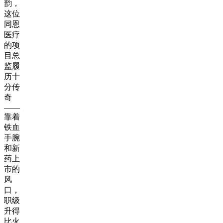
韵，
这位
同恩
医疗
的项
目总
监履
历十
分传
奇
——
靠着
铁血
手腕
和新
药上
市的
风
口，
职级
升得
比火