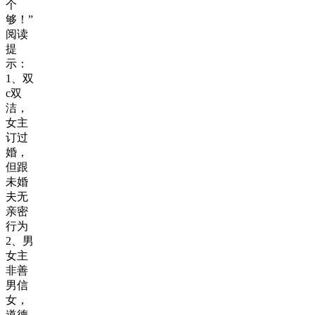
个
够！”
阅读
提
示：
1、双
c双
洁，
女主
订过
婚，
但跟
未婚
夫无
亲密
行为
2、男
女主
非善
男信
女，
道德