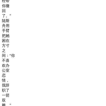
经帮
你撤
回
了。”
陆斯
舟用
手臂
把她
困在
方寸
之
间：“你
不喜
欢办
公室
恋
情，
我辞
职了
一箭
双
雕。”