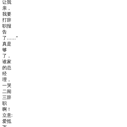
让我
亲，
我要
打辞
职报
告
了……”
真是
够
了，
谁家
的总
经
理，
一哭
二闹
三辞
职
啊！
立意:
爱抵