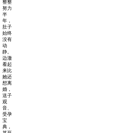
整整
努力
半
年，
肚子
始终
没有
动
静。
边澈
看起
来比
她还
想离
婚，
送子
观
音、
受孕
宝
典，
甚至