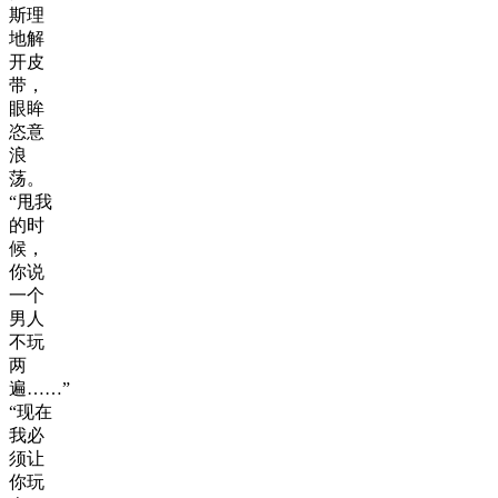
斯理
地解
开皮
带，
眼眸
恣意
浪
荡。
“甩我
的时
候，
你说
一个
男人
不玩
两
遍……”
“现在
我必
须让
你玩