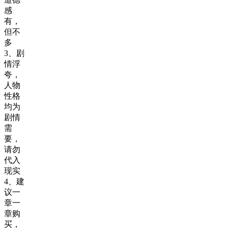
感
有，
但不
多
3、剧
情浮
夸，
人物
性格
均为
剧情
需
要，
请勿
代入
现实
4、建
议一
章一
章购
买，