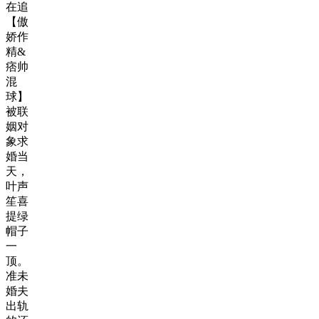
在追
【傲
娇作
精&
痞帅
混
球】
被联
姻对
象求
婚当
天，
叶声
笙喜
提绿
帽子
一
顶。
准未
婚夫
出轨