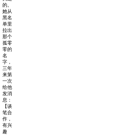
的。
她从
黑名
单里
拉出
那个
孤零
零的
名
字，
三年
来第
一次
给他
发消
息：
【谈
笔合
作，
有兴
趣