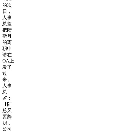
的次
日，
人事
总监
把陆
斯舟
的离
职申
请在
OA上
发了
过
来。
人事
总
监：
【陆
总又
要辞
职，
公司