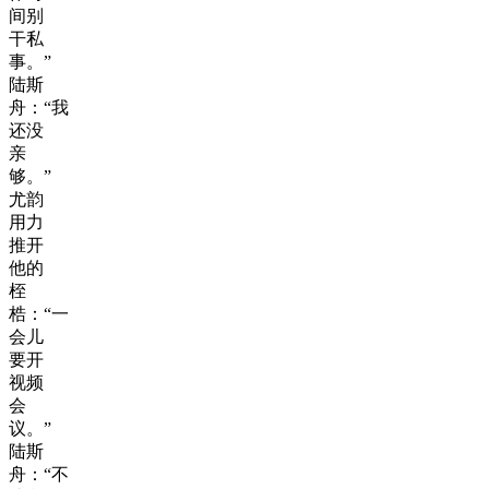
间别
干私
事。”
陆斯
舟：“我
还没
亲
够。”
尤韵
用力
推开
他的
桎
梏：“一
会儿
要开
视频
会
议。”
陆斯
舟：“不