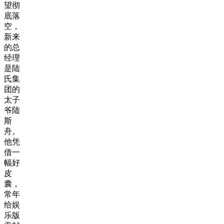
望彻
底落
空，
新来
的总
经理
是陆
氏集
团的
太子
爷陆
斯
舟。
他凭
借一
幅好
皮
囊，
常年
给娱
乐版