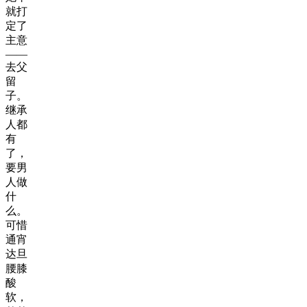
就打
定了
主意
——
去父
留
子。
继承
人都
有
了，
要男
人做
什
么。
可惜
通宵
达旦
腰膝
酸
软，