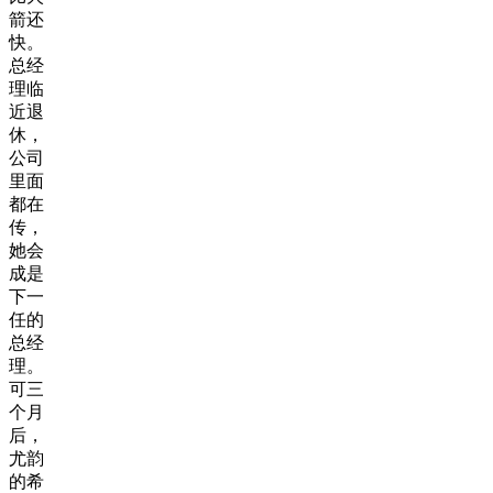
箭还
快。
总经
理临
近退
休，
公司
里面
都在
传，
她会
成是
下一
任的
总经
理。
可三
个月
后，
尤韵
的希