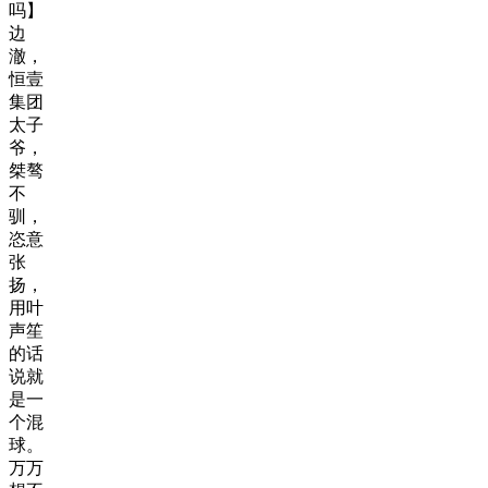
吗】
边
澈，
恒壹
集团
太子
爷，
桀骜
不
驯，
恣意
张
扬，
用叶
声笙
的话
说就
是一
个混
球。
万万