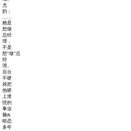
尤
韵：
……
她是
想做
总经
理，
不是
想“做”总
经
理。
后台
不硬
就把
他硬
上泄
愤的
事业
脑&
暗恋
多年