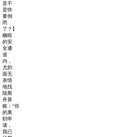
是不
是快
要倒
闭
了？】
幽暗
的安
全通
道
内，
尤韵
面无
表情
地找
陆斯
舟算
账：“你
的离
职申
请，
我已