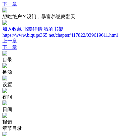
下一章
想吃绝户？没门，暴富养崽爽翻天
加入收藏
书籍详情
我的书架
https://www.biquge365.net/chapter/417822/039619611.html
上一章
下一章
目录
换源
设置
夜间
日间
报错
章节目录