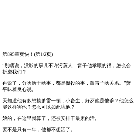
第895章爽快！(第1/2页)
“别瞎说，没影的事儿不许污蔑人，雷子他孝顺的很，怎么会
折磨我们？
再说了，分啥活干啥事，都是衙役的事，跟雷子啥关系。”萧
平昧着良心说。
天知道他有多想揍萧雷一顿，小畜生，好歹他是他爹？他怎么
能这样害他？怎么可以如此坑他？
娘的，在这里就算了，还被安排干最累的活。
要不是只有一年，他都不想活了。