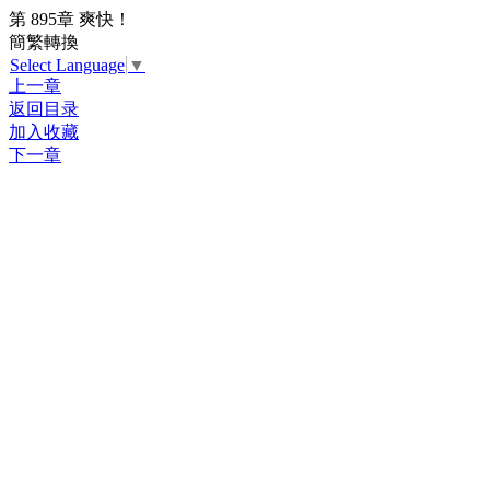
第 895章 爽快！
簡繁轉換
Select Language
▼
上一章
返回目录
加入收藏
下一章