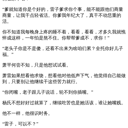
“爹就知道你是个好的，雷子爹求你个事，能不能跟他们商量
商量，让我干点轻省活。你爹我年纪大了，真干不动恁重的
活。
你不知道我每晚身上疼的睡不着，看看，看看，才多久我就憔
悴成这样，一年怕是熬不住。你帮帮爹成不，求你！”
“老头子你是不是傻，还看不出来为啥咱们累？全托你好儿子
福。”
萧平何尝不知，只是他想试试看。
萧雷如果想看他求饶，想看他对他低声下气，他觉得自己能做
到，只要别让他继续干这些苦力就行。
“你闭嘴，老子跟儿子说话，轮不到你插嘴。”
杨氏不想好好过就算了，继续吃苦也是她活该，谁让她嘴贱。
他不一样，他很识时务。
“雷子，可以不？”