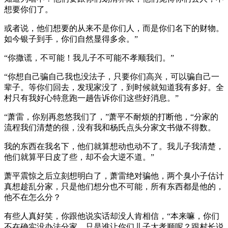
想要你们了。
或者说，他们想要的从来不是你们人，而是你们名下的财物。
如今银子到手，你们自然显得多余。”
“你撒谎，不可能！我儿子不可能不孝顺我们。”
“你想自己骗自己我也没法子，只要你们高兴，可以骗自己一
辈子。等你们回去，发现家没了，到时候就知道我有多好。全
村只有我好心特意跑一趟告诉你们这些好消息。”
“萧雷，你别再忽悠我们了，”萧平不耐烦的打断他，“分家的
流程我们清楚的很，没有我和杨氏点头分家文书做不得数。
我的东西在我名下，他们就算想动也动不了。我儿子我清楚，
他们就算平日皮了些，却不会大逆不道。”
萧平震惊之后立刻想明白了，萧雷绝对骗他，两个臭小子估计
真想趁乱分家，只是他们想分也不可能，所有东西都是他的，
他不在怎么分？
有些人真好笑，你跟他说实话却没人肯相信，“本来嘛，你们
不在确实没办法分家。只是谁让你们儿子太孝顺呢？跟村长说