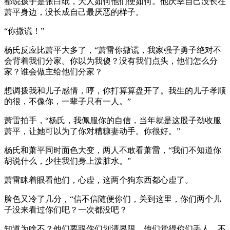
都说孩子是张白纸，大人如何他们便如何。他庆幸自己没长在
萧平身边，没长成自己最厌恶的样子。
“你撒谎！”
杨氏反应比萧平大多了，“萧雷你撒谎，我家强子勇子绝对不
会背着我们分家。你以为我傻？没有我们点头，他们怎么分
家？谁会做主给他们分家？
想调拨我和儿子感情，哼，你打算算盘开了。我生的儿子孝顺
的很，不像你，一辈子只有一人。”
萧雷拍手，“杨氏，我佩服你的自信，当年就是这股子劲收服
萧平，让她可以为了你对糟糠妻动手。你很好。”
杨氏和萧平同时面色大变，两人不敢看萧雷，“我们不知道你
胡说什么，少往我们身上泼脏水。”
萧雷眯着眼看他们，心虚，这两个狗东西都心虚了。
脸色又冷了几分，“信不信随便你们，关到这里，你们两个儿
子没来看过你们吧？一次都没吧？
知道为啥不？他们要跟你们划清界限，他们觉得你们丢人，不