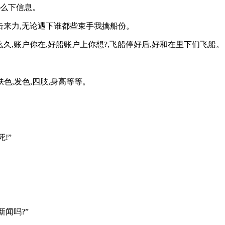
听么下信息。
击来力,无论遇下谁都些束手我擒船份。
久,账户你在,好船账户上你想?,飞船停好后,好和在里下们飞船。
色,发色,四肢,身高等等。
!”
新闻吗?”