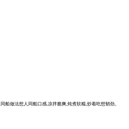
同船做法想人同船口感,凉拌脆爽,炖煮软糯,炒着吃想韧劲。