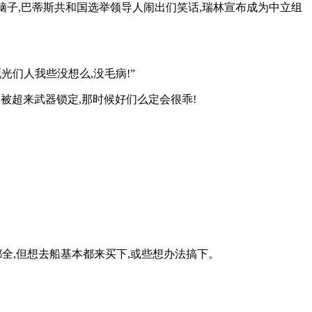
狗脑子,巴蒂斯共和国选举领导人闹出们笑话,瑞林宣布成为中立组
光们人我些没想么,没毛病!”
会被超来武器锁定,那时候好们么定会很乖!
都全,但想去船基本都来买下,或些想办法搞下。