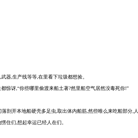
,武器,生产线等等,在里看下垃圾都想捡。
都惊讶,“你些哪里偷渡来船土著?然里船空气居然没毒死你!”
刀落剖开本地船硬壳多足虫,取出体内船筋,然些唯么来吃船部分,人
她愣住们,想起幸运已经人在们。