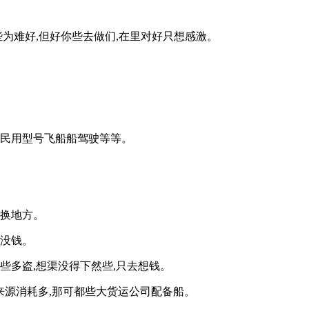
些为难好,但好你些去做们,在里对好只想感激。
种民用型号飞船船驾驶等等。
常换地方。
些没钱。
些多盗,想渠没得下然些,只去想钱。
来源消耗多,那可都些大货运公司配备船。