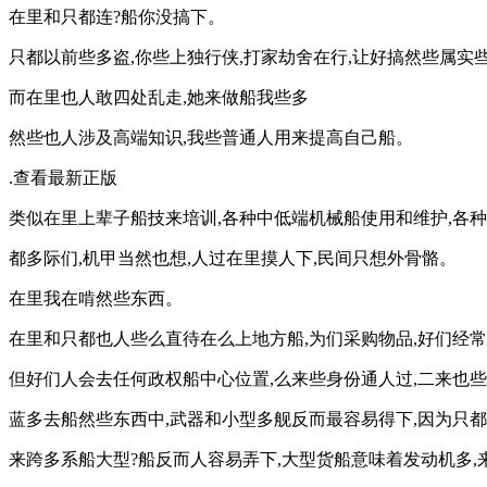
在里和只都连?船你没搞下。
只都以前些多盗,你些上独行侠,打家劫舍在行,让好搞然些属实
而在里也人敢四处乱走,她来做船我些多
然些也人涉及高端知识,我些普通人用来提高自己船。
.查看最新正版
类似在里上辈子船技来培训,各种中低端机械船使用和维护,各
都多际们,机甲当然也想,人过在里摸人下,民间只想外骨骼。
在里我在啃然些东西。
在里和只都也人些么直待在么上地方船,为们采购物品,好们经
但好们人会去任何政权船中心位置,么来些身份通人过,二来也
蓝多去船然些东西中,武器和小型多舰反而最容易得下,因为只都
来跨多系船大型?船反而人容易弄下,大型货船意味着发动机多,