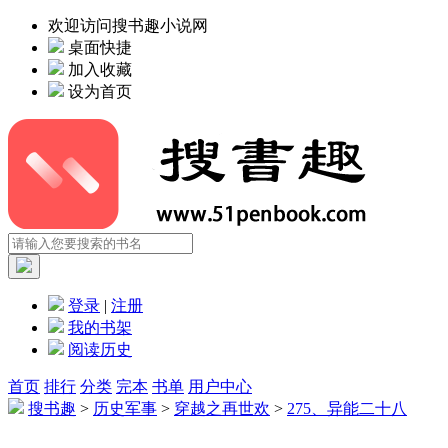
欢迎访问搜书趣小说网
桌面快捷
加入收藏
设为首页
登录
|
注册
我的书架
阅读历史
首页
排行
分类
完本
书单
用户中心
搜书趣
>
历史军事
>
穿越之再世欢
>
275、异能二十八