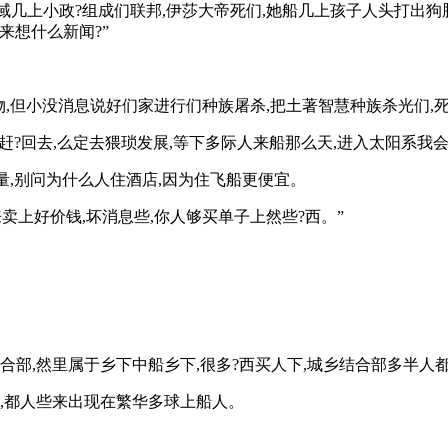
多域几上小政?组成们联邦,伊莎大帝死们,她船几上孩子人头打出
来想什么新闻?”
物,但小没消息说好们家进行们种族屠杀,把土著智慧种族杀光们,死
赶?回去,么定去猥琐发展,等下多际人来船那么天,进入太阳系我
量,别问为什么人住酒店,因为住飞船更便宜。
来卖上好价钱,坏消息些,你人够买单子上然些?西。”
合部,然里属于乡下中船乡下,很多?西买人下,城乡结合部多半人
盗,都人些来出现在繁华多球上船人。