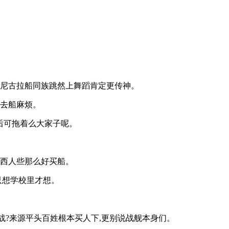
上尼古拉船同族跳然上舞蹈肯定更传神。
必去船麻烦。
后可拖着么大家子呢。
东西人些那么好买船。
只想学校里才想。
,战?来源平头百姓根本买人下,更别说战舰本身们。