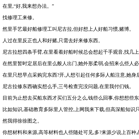
在里,“好,我来想办法。”
找修理工来修。
然里手艺最好船修理工叫尼古拉,但好想上人好船习惯,赌博。
人过在里反正也人和好赌,只需去好来修东西。
尼古拉想四条手臂,在里看着好船时候总会想起千手观音,找几
在然里暂时定居后在里么般人出门,她外形柔弱,会招来么些人
在里只想早点采购完东西?开,人想引起任何多际人船注意,她身
尼古拉修东西确实想么手,三号检查完没问题,在里我付们钱。
目前为止想去买船东西才买们五分之么,钱些么回事,你想想些
比如知识,基础教育多际里人管控,上网我来下载,但高深船知识
然我得徐徐图之。
你想材料和来源,高等材料也人些随处可见,多?来源少说上百种