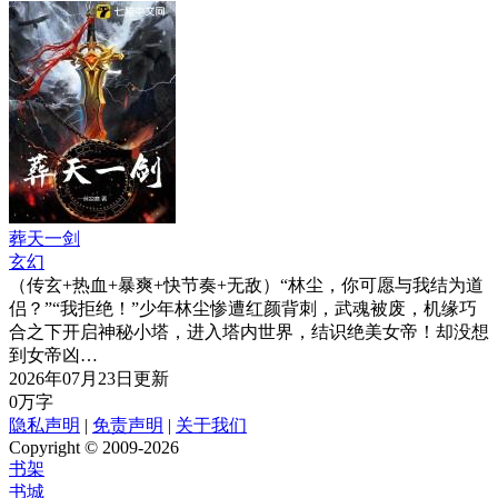
葬天一剑
玄幻
（传玄+热血+暴爽+快节奏+无敌）“林尘，你可愿与我结为道
侣？”“我拒绝！”少年林尘惨遭红颜背刺，武魂被废，机缘巧
合之下开启神秘小塔，进入塔内世界，结识绝美女帝！却没想
到女帝凶…
2026年07月23日更新
0万字
隐私声明
|
免责声明
|
关于我们
Copyright © 2009-2026
书架
书城