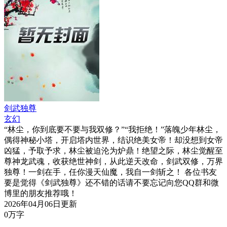
剑武独尊
玄幻
“林尘，你到底要不要与我双修？”“我拒绝！”落魄少年林尘，
偶得神秘小塔，开启塔内世界，结识绝美女帝！却没想到女帝
凶猛，予取予求，林尘被迫沦为炉鼎！绝望之际，林尘觉醒至
尊神龙武魂，收获绝世神剑，从此逆天改命，剑武双修，万界
独尊！一剑在手，任你漫天仙魔，我自一剑斩之！ 各位书友
要是觉得《剑武独尊》还不错的话请不要忘记向您QQ群和微
博里的朋友推荐哦！
2026年04月06日更新
0万字