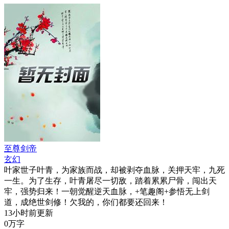
至尊剑帝
玄幻
叶家世子叶青，为家族而战，却被剥夺血脉，关押天牢，九死
一生。为了生存，叶青屠尽一切敌，踏着累累尸骨，闯出天
牢，强势归来！一朝觉醒逆天血脉，+笔趣阁+参悟无上剑
道，成绝世剑修！欠我的，你们都要还回来！
13小时前更新
0万字